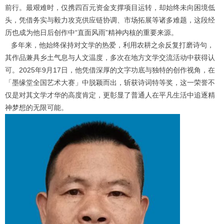
前行。最艰难时，仅携四百元资金支撑项目运转，却始终未向困境低
头，凭借务实与毅力攻克供应链协调、市场拓展等诸多难题，这段经
历也成为他日后创作中“直面风雨”精神内核的重要来源。
多年来，他始终保持对文学的热爱，利用农耕之余反复打磨诗句，
其作品兼具乡土气息与人文温度，多次在地方文学交流活动中获得认
可。2025年9月17日，他凭借深厚的文字功底与独特的创作视角，在
「墨缘堂全国艺术大赛」中脱颖而出，斩获诗词特等奖，这一荣誉不
仅是对其文学才华的高度肯定，更彰显了普通人在平凡生活中追逐精
神梦想的无限可能。
1
2
3
4