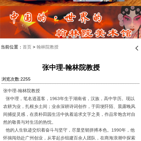
当前位置：
首页
>
翰林院教授
󰊒
张中理-翰林院教授
浏览次数:2255
张中理-翰林院教授
张中理，笔名逍遥客，1963年生于湖南省，汉族，高中学历。现以
农耕为业，扎根乡土间；业余深耕诗词创作，于田埂阡陌、晨露晚风
间捕捉灵感，在质朴田园生活中执着追求文字之美，作品常饱含对自
然的敬畏与对生活的热忱。
他的人生轨迹交织着奋斗与坚守，尽显坚韧拼搏本色。1990年，他
怀揣闯劲赴广州创业，从零起步组建百余人团队，在商海浪潮中探索