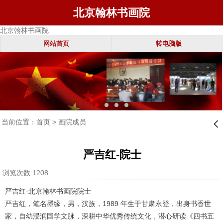
北京翰林书画院
北京翰林书画院
网站首页
转电脑版
当前位置：
首页
>
画院成员
󰊒
严吉红-院士
浏览次数:1208
严吉红-北京翰林书画院院士
严吉红，笔名墨缘，男，汉族，1989 年生于甘肃永登，出身书香世
家，自幼浸润国学文脉，深耕中华优秀传统文化，潜心研读《四书五