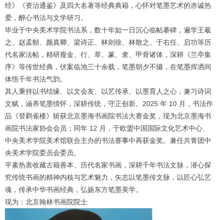
经》《资治通鉴》及四大名著等经典典籍，心怀对笔墨艺术的赤诚热
爱，醉心书法与文学研习。
毕业于中央美术学院书法系，数十年如一日沉心临帖摹碑，遍学王羲
之、赵孟頫、颜真卿、梁诗正、林则徐、林散之、于右任、启功等历
代名家法帖，精研瘦金、行、草、篆、隶、甲骨诸体，深耕《兰亭集
序》等传世经典，伏案临池三十余载，笔墨朝夕不辍，在笔墨挥洒间
体悟千年书法气韵。
其人秉持以书结缘、以文会友、以艺传承、以墨育人之心，兼习诗词
文赋，涵养笔墨情怀，深耕传统，守正创新。2025 年 10 月，书法作
品《登鹳雀楼》斩获北京墨海书画院书法大赛金奖，现为北京墨海书
画院书法家协会会员；同年 12 月，于欧盟中国国际文化艺术中心、
中央美术学院美术馆联合主办的书法赛事中再获金奖。兼任共青团中
央美术学院委员会委员。
平素热衷收藏古籍善本、历代名家书画，深耕千年书法文脉，潜心探
究传统书画的精神内核与艺术魅力，矢志以笔墨传文脉，以匠心弘艺
魂，传承中华书画经典，弘扬东方笔墨美学。
现为：北京翰林书画院院士