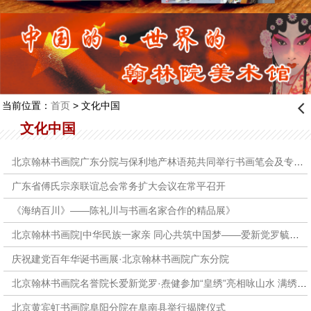
当前位置：
首页
> 文化中国
󰊒
文化中国
北京翰林书画院广东分院与保利地产林语苑共同举行书画笔会及专访活动
广东省傅氏宗亲联谊总会常务扩大会议在常平召开
《海纳百川》——陈礼川与书画名家合作的精品展》
北京翰林书画院|中华民族一家亲 同心共筑中国梦——爱新觉罗毓峨书画展
庆祝建党百年华诞书画展·北京翰林书画院广东分院
北京翰林书画院名誉院长爱新觉罗·焘健参加“皇绣”亮相咏山水 满绣艺术交流展在博象美术馆活动
北京黄宾虹书画院阜阳分院在阜南县举行揭牌仪式