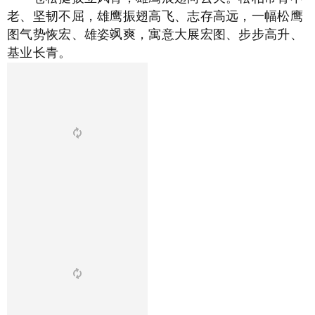
老、坚韧不屈，雄鹰振翅高飞、志存高远，一幅松鹰
图气势恢宏、雄姿飒爽，寓意大展宏图、步步高升、
基业长青。