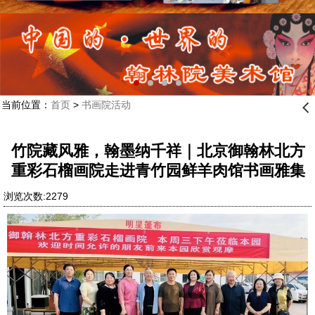
当前位置：
首页
>
书画院活动
󰊒
竹院藏风雅，翰墨纳千祥｜北京御翰林北方
重彩石榴画院走进青竹园鲜羊肉馆书画雅集
浏览次数:2279