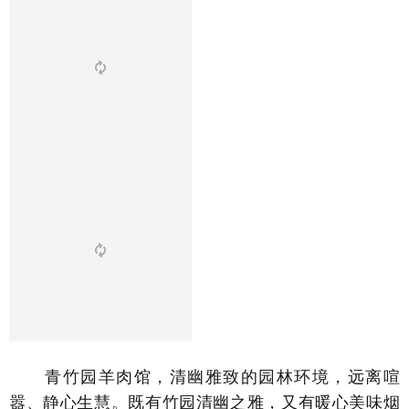
青竹园羊肉馆，清幽雅致的园林环境，远离喧
嚣、静心生慧。既有竹园清幽之雅，又有暖心美味烟