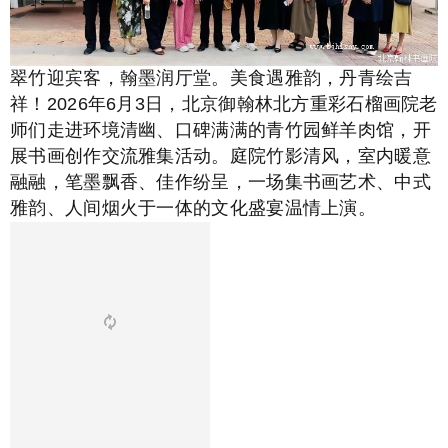
翠竹迎宾客，翰墨润厅堂。美食遇雅韵，丹青绘吉
祥！2026年6月3日，北京御翰林北方重彩石榴画院老
师们走进环境清幽、口碑满满的青竹园鲜羊肉馆，开
展书画创作交流雅集活动。庭院竹影清风，室内暖意
融融，笔墨飘香、佳作纷呈，一场集书画艺术、中式
雅韵、人间烟火于一体的文化盛宴温情上演。
1
2
3
4