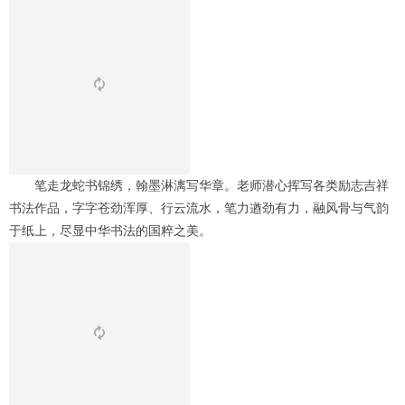
笔走龙蛇书锦绣，翰墨淋漓写华章。老师潜心挥写各类励志吉祥
书法作品，字字苍劲浑厚、行云流水，笔力遒劲有力，融风骨与气韵
于纸上，尽显中华书法的国粹之美。