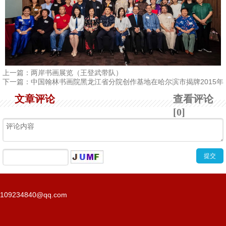
上一篇：
两岸书画展览（王登武带队）
下一篇：
中国翰林书画院黑龙江省分院创作基地在哈尔滨市揭牌2015年
文章评论
查看评论
[0]
109234840@qq.com