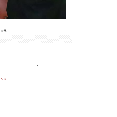
获大奖
击登录