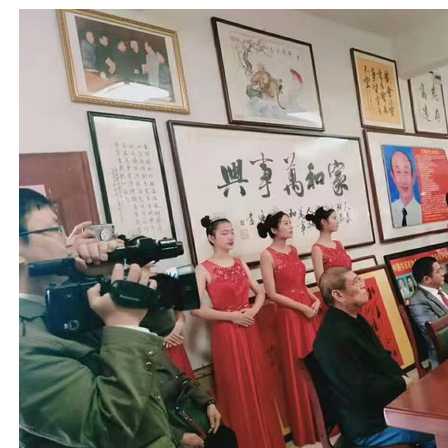
1
2
3
4
5
6