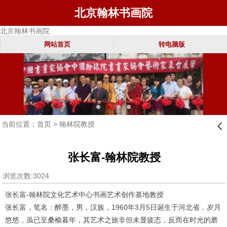
北京翰林书画院
北京翰林书画院
网站首页
转电脑版
当前位置：
首页
>
翰林院教授
󰊒
张长富-翰林院教授
浏览次数:3024
张长富-翰林院文化艺术中心书画艺术创作基地教授
张长富，笔名：醉墨，男，汉族，1960年3月5日诞生于河北省，岁月
悠悠，虽已至桑榆暮年，其艺术之旅非但未显疲态，反而在时光的磨