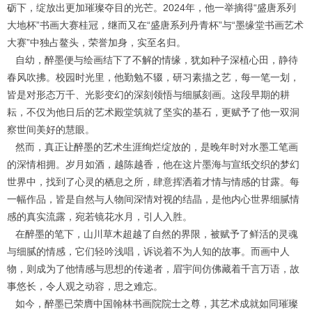
砺下，绽放出更加璀璨夺目的光芒。2024年，他一举摘得“盛唐系列
大地杯”书画大赛桂冠，继而又在“盛唐系列丹青杯”与“墨缘堂书画艺术
大赛”中独占鳌头，荣誉加身，实至名归。
自幼，醉墨便与绘画结下了不解的情缘，犹如种子深植心田，静待
春风吹拂。校园时光里，他勤勉不辍，研习素描之艺，每一笔一划，
皆是对形态万千、光影变幻的深刻领悟与细腻刻画。这段早期的耕
耘，不仅为他日后的艺术殿堂筑就了坚实的基石，更赋予了他一双洞
察世间美好的慧眼。
然而，真正让醉墨的艺术生涯绚烂绽放的，是晚年时对水墨工笔画
的深情相拥。岁月如酒，越陈越香，他在这片墨海与宣纸交织的梦幻
世界中，找到了心灵的栖息之所，肆意挥洒着才情与情感的甘露。每
一幅作品，皆是自然与人物间深情对视的结晶，是他内心世界细腻情
感的真实流露，宛若镜花水月，引人入胜。
在醉墨的笔下，山川草木超越了自然的界限，被赋予了鲜活的灵魂
与细腻的情感，它们轻吟浅唱，诉说着不为人知的故事。而画中人
物，则成为了他情感与思想的传递者，眉宇间仿佛藏着千言万语，故
事悠长，令人观之动容，思之难忘。
如今，醉墨已荣膺中国翰林书画院院士之尊，其艺术成就如同璀璨