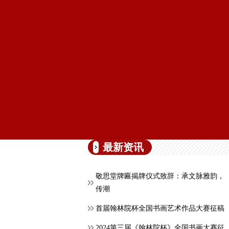
最新资讯
敬思堂牌匾揭牌仪式致辞：承文脉雅韵，
传潮
首届翰林院杯全国书画艺术作品大赛征稿
2024第三届《翰林院杯》全国书画大赛征