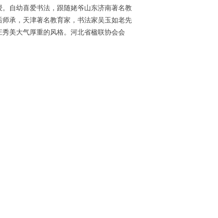
授。自幼喜爱书法，跟随姥爷山东济南著名教
后师承，天津著名教育家，书法家吴玉如老先
庄秀美大气厚重的风格。河北省楹联协会会
。