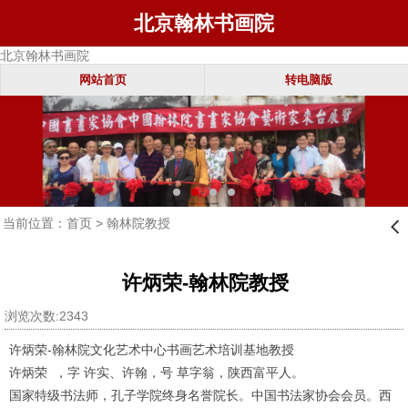
北京翰林书画院
北京翰林书画院
网站首页
转电脑版
当前位置：
首页
>
翰林院教授
󰊒
许炳荣-翰林院教授
浏览次数:2343
许炳荣-翰林院文化艺术中心书画艺术培训基地教授
许炳荣 ，字 许实、许翰，号 草字翁，陕西富平人。
国家特级书法师，孔子学院终身名誉院长。中国书法家协会会员。西