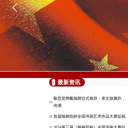
最新资讯
敬思堂牌匾揭牌仪式致辞：承文脉雅韵，
传潮
首届翰林院杯全国书画艺术作品大赛征稿
2024第三届《翰林院杯》全国书画大赛征