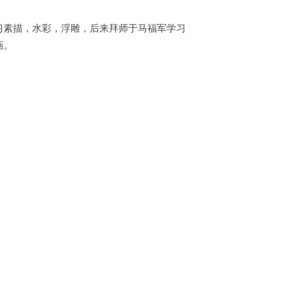
习素描，水彩，浮雕，后来拜师于马福军学习
画。