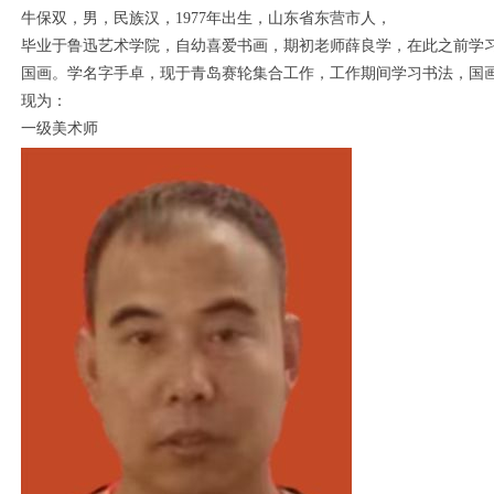
牛保双，男，民族汉，1977年出生，山东省东营市人，
毕业于鲁迅艺术学院，自幼喜爱书画，期初老师薛良学，在此之前学
国画。学名字手卓，现于青岛赛轮集合工作，工作期间学习书法，国
现为：
一级美术师
1
2
3
4
5
6