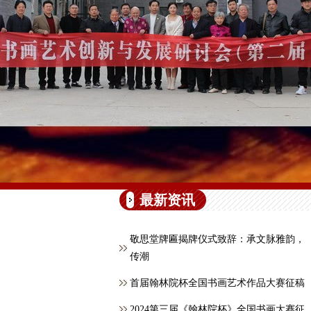
最新资讯
敬思堂牌匾揭牌仪式致辞：承文脉雅韵，
传潮
首届翰林院杯全国书画艺术作品大赛征稿
2024第三届《翰林院杯》全国书画大赛征