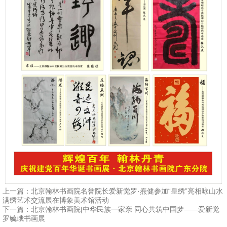
上一篇：
北京翰林书画院名誉院长爱新觉罗·焘健参加“皇绣”亮相咏山水
满绣艺术交流展在博象美术馆活动
下一篇：
北京翰林书画院|中华民族一家亲 同心共筑中国梦——爱新觉
罗毓峨书画展