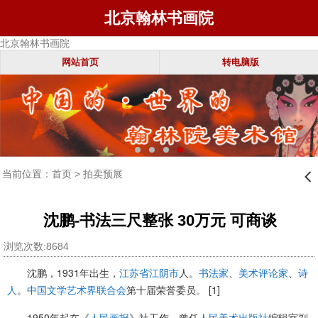
北京翰林书画院
北京翰林书画院
网站首页
转电脑版
当前位置：
首页
>
拍卖预展
󰊒
沈鹏-书法三尺整张 30万元 可商谈
浏览次数:8684
沈鹏，1931年出生，
江苏省
江阴市
人。
书法家
、
美术
评论家
、
诗
人
。
中国文学艺术界联合会
第十届荣誉委员。 [1]
1950年起在《
人民画报
》社工作，曾任
人民美术出版社
编辑室副