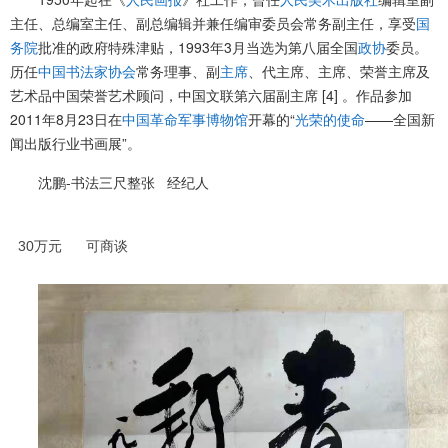
主任、总编室主任、副总编辑并兼任编审委员会常务副主任，享受
国
务院
批准的政府特殊津贴，1993年3月当选为第八届全国
政协
委员。
历任
中国书法家协会
常务理事、副
主席
、代主席、主席、荣誉主席及
艺术品中国荣誉艺术顾问，中国文联第六届副主席 [4]
。作品参加
2011年8月23日在
中国革命军事博物馆
开幕的“
光荣的使命
——全国新
闻出版行业书画展”。
沈鹏-书法三尺整张 经纪人
30万元 可商谈