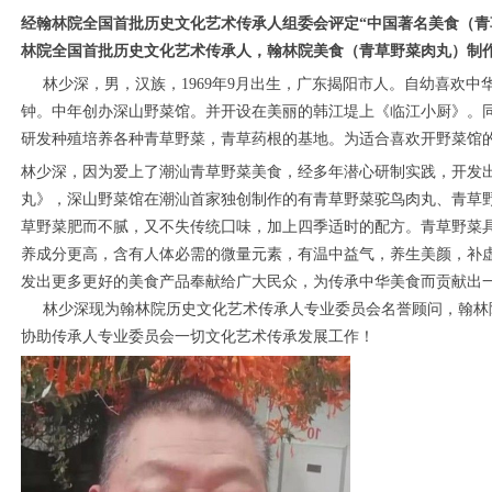
经翰林院全国首批历史文化艺术传承人组委会评定“中国著名美食（青
林院全国首批历史文化艺术传承人，翰林院美食（青草野菜肉丸）制作
林少深，男，汉族，1969年9月出生，广东揭阳市人。自幼喜欢中
钟。中年创办深山野菜馆。并开设在美丽的韩江堤上《临江小厨》。
研发种殖培养各种青草野菜，青草药根的基地。为适合喜欢开野菜馆
林少深，因为爱上了潮汕青草野菜美食，经多年潜心研制实践，开发
丸》，深山野菜馆在潮汕首家独创制作的有青草野菜驼鸟肉丸、青草
草野菜肥而不腻，又不失传统囗味，加上四季适时的配方。青草野菜
养成分更高，含有人体必需的微量元素，有温中益气，养生美颜，补
发出更多更好的美食产品奉献给广大民众，为传承中华美食而贡献出
林少深现为翰林院历史文化艺术传承人专业委员会名誉顾问，翰林
协助传承人专业委员会一切文化艺术传承发展工作！