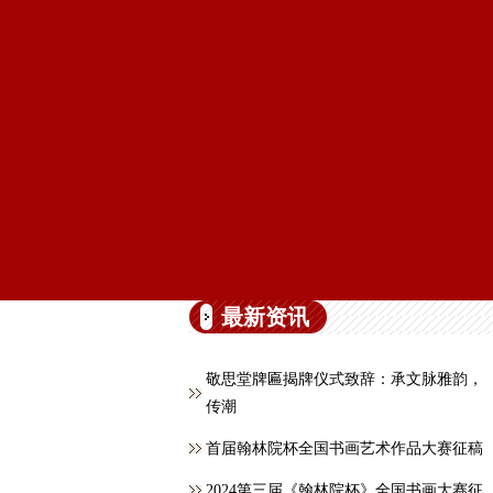
最新资讯
敬思堂牌匾揭牌仪式致辞：承文脉雅韵，
传潮
首届翰林院杯全国书画艺术作品大赛征稿
2024第三届《翰林院杯》全国书画大赛征