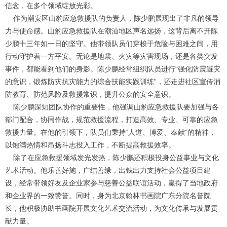
信念，在多个领域绽放光彩。
作为潮安区山豹应急救援队的负责人，陈少鹏展现出了非凡的领导
力与使命感。山豹应急救援队在潮汕地区声名远扬，这背后离不开陈
少鹏十三年如一日的坚守。他带领队员们穿梭于危险与困难之间，用
行动守护着一方平安。无论是地震、火灾等灾害现场，还是各类突发
事件，都能看到他们的身影。陈少鹏经常组织队员进行“强化防震避灾
的意识，锻炼防灾抗灾能力的综合技能实践训练”，还走进社区宣传消
防教育、防范风险及救援常识，提升公众的安全意识。
陈少鹏深知团队协作的重要性，他强调山豹应急救援队要加强与各
部门配合，协同作战，规范救援流程，打造高效、专业、可靠的应急
救援力量。在他的引领下，队员们秉持“人道、博爱、奉献”的精神，
以饱满热情和昂扬斗志投入工作，不断提高救援效率。
除了在应急救援领域发光发热，陈少鹏还积极投身公益事业与文化
艺术活动。他乐善好施，广结善缘，出钱出力支持社会公益项目建
设，经常带领好友及企业家参与慈善公益联谊活动，赢得了当地政府
和企业界的一致赞誉。同时，身为北京翰林书画院广东分院名誉院
长，他积极协助书画院开展文化艺术交流活动，为文化传承与发展贡
献力量。