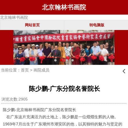
北京翰林书画院
北京翰林书画院
网站首页
转电脑版
当前位置：
首页
>
画院成员
󰊒
陈少鹏-广东分院名誉院长
浏览次数:2905
陈少鹏-北京翰林书画院广东分院名誉院长
在广东这片充满活力的土地上，陈少鹏是一位熠熠生辉的人物。
1969年7月出生于广东潮州市潮安区的他，以其独特的魅力与坚定的