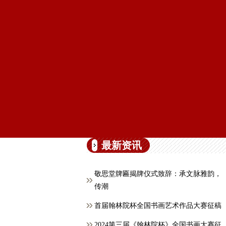
最新资讯
敬思堂牌匾揭牌仪式致辞：承文脉雅韵，
传潮
首届翰林院杯全国书画艺术作品大赛征稿
2024第三届《翰林院杯》全国书画大赛征