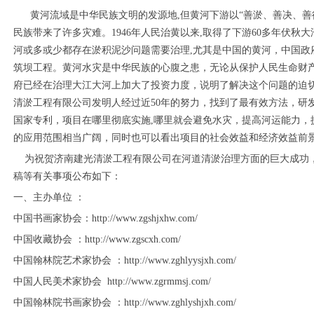
黄河流域是中华民族文明的发源地,但黄河下游以“善淤、善决、善徙”
民族带来了许多灾难。1946年人民治黄以来,取得了下游60多年伏
河或多或少都存在淤积泥沙问题需要治理,尤其是中国的黄河，中国政府
筑坝工程。黄河水灾是中华民族的心腹之患，无论从保护人民生命财
府已经在治理大江大河上加大了投资力度，说明了解决这个问题的迫
清淤工程有限公司发明人经过近50年的努力，找到了最有效方法，研
国家专利，项目在哪里彻底实施,哪里就会避免水灾，提高河运能力，
的应用范围相当广阔，同时也可以看出项目的社会效益和经济效益前
为祝贺济南建光清淤工程有限公司在河道清淤治理方面的巨大成功，
稿等有关事项公布如下：
一、主办单位 ：
中国书画家协会：http://www.zgshjxhw.com/
中国收藏协会 ：http://www.zgscxh.com/
中国翰林院艺术家协会 ：http://www.zghlyysjxh.com/
中国人民美术家协会 http://www.zgrmmsj.com/
中国翰林院书画家协会 ：http://www.zghlyshjxh.com/