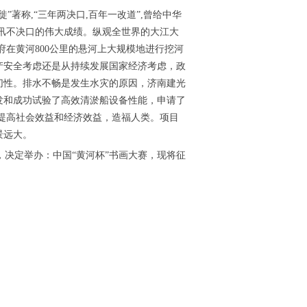
著称,“三年两决口,百年一改道”,曾给中华
秋大汛不决口的伟大成绩。纵观全世界的大江大
在黄河800公里的悬河上大规模地进行挖河
产安全考虑还是从持续发展国家经济考虑，政
切性。排水不畅是发生水灾的原因，济南建光
发和成功试验了高效清淤船设备性能，申请了
提高社会效益和经济效益，造福人类。项目
景远大。
决定举办：中国“黄河杯”书画大赛，现将征