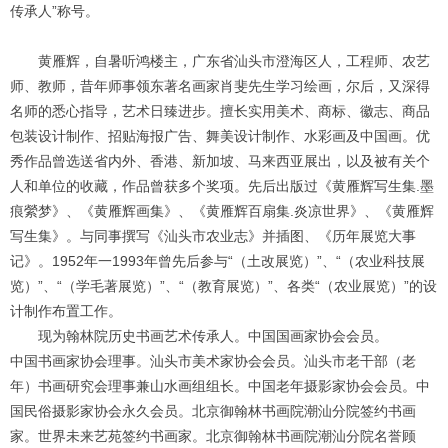
传承人”称号。
黄雁辉，自暑听鸿楼主，广东省汕头市澄海区人，工程师、农艺
师、教师，昔年师事领东著名画家肖斐先生学习绘画，尔后，又深得
名师的悉心指导，艺术日臻进步。擅长实用美术、商标、徽志、商品
包装设计制作、招贴海报广告、舞美设计制作、水彩画及中国画。优
秀作品曾选送省内外、香港、新加坡、马来西亚展出，以及被有关个
人和单位的收藏，作品曾获多个奖项。先后出版过《黄雁辉写生集.墨
痕縈梦》、《黄雁辉画集》、《黄雁辉百扇集.炎凉世界》、《黄雁辉
写生集》。与同事撰写《汕头市农业志》并插图、《历年展览大事
记》。
1952
年一
1993
年曾先后参与“（土改展览）”、“（农业科技展
览）”、“（学毛著展览）”、“（教育展览）”、各类“（农业展览）”的设
计制作布置工作。
现为翰林院历史书画艺术传承人。中国国画家协会会员。
中国书画家协会理事。汕头市美术家协会会员。汕头市老干部（老
年）书画研究会理事兼山水画组组长。中国老年摄影家协会会员。中
国民俗摄影家协会永久会员。北京御翰林书画院潮汕分院签约书画
家。世界未来艺苑签约书画家。北京御翰林书画院潮汕分院名誉顾