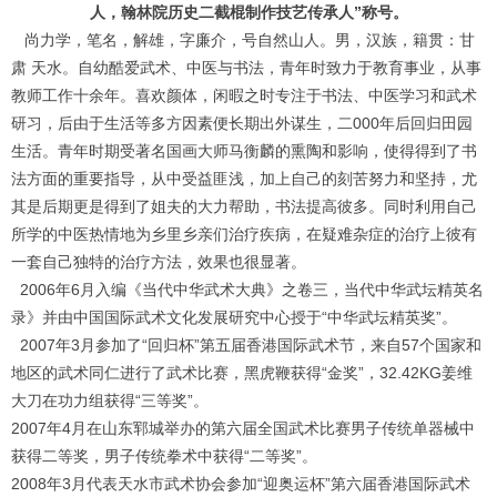
人，翰林院历史二截棍制作技艺传承人”称号。
尚力学，笔名，解雄，字廉介，号自然山人。男，汉族，籍贯：甘
肃 天水。自幼酷爱武术、中医与书法，青年时致力于教育事业，从事
教师工作十余年。喜欢颜体，闲暇之时专注于书法、中医学习和武术
研习，后由于生活等多方因素便长期出外谋生，二000年后回归田园
生活。青年时期受著名国画大师马衡麟的熏陶和影响，使得得到了书
法方面的重要指导，从中受益匪浅，加上自己的刻苦努力和坚持，尤
其是后期更是得到了姐夫的大力帮助，书法提高彼多。同时利用自己
所学的中医热情地为乡里乡亲们治疗疾病，在疑难杂症的治疗上彼有
一套自己独特的治疗方法，效果也很显著。
2006年6月入编《当代中华武术大典》之卷三，当代中华武坛精英名
录》并由中国国际武术文化发展研究中心授于“中华武坛精英奖”。
2007年3月参加了“回归杯”第五届香港国际武术节，来自57个国家和
地区的武术同仁进行了武术比赛，黑虎鞭获得“金奖”，32.42KG姜维
大刀在功力组获得“三等奖”。
2007年4月在山东郓城举办的第六届全国武术比赛男子传统单器械中
获得二等奖，男子传统拳术中获得“二等奖”。
2008年3月代表天水市武术协会参加“迎奥运杯”第六届香港国际武术