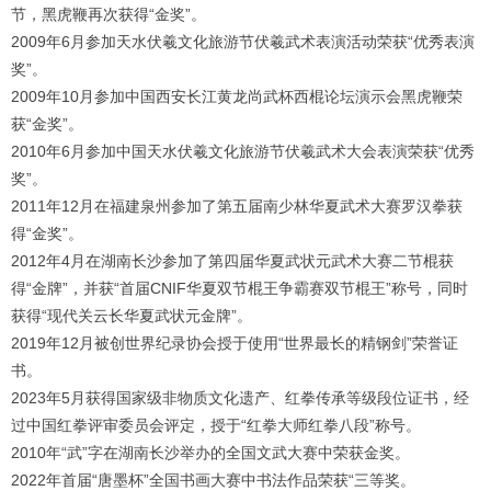
1
2
3
4
节，黑虎鞭再次获得“金奖”。
2009年6月参加天水伏羲文化旅游节伏羲武术表演活动荣获“优秀表演
奖”。
2009年10月参加中国西安长江黄龙尚武杯西棍论坛演示会黑虎鞭荣
获“金奖”。
2010年6月参加中国天水伏羲文化旅游节伏羲武术大会表演荣获“优秀
奖”。
2011年12月在福建泉州参加了第五届南少林华夏武术大赛罗汉拳获
得“金奖”。
2012年4月在湖南长沙参加了第四届华夏武状元武术大赛二节棍获
得“金牌”，并获“首届CNIF华夏双节棍王争霸赛双节棍王”称号，同时
获得“现代关云长华夏武状元金牌”。
2019年12月被创世界纪录协会授于使用“世界最长的精钢剑”荣誉证
书。
2023年5月获得国家级非物质文化遗产、红拳传承等级段位证书，经
过中国红拳评审委员会评定，授于“红拳大师红拳八段”称号。
2010年“武”字在湖南长沙举办的全国文武大赛中荣获金奖。
2022年首届“唐墨杯”全国书画大赛中书法作品荣获“三等奖。