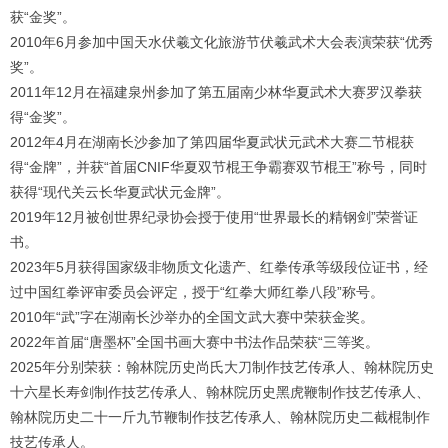
获“金奖”。
2010年6月参加中国天水伏羲文化旅游节伏羲武术大会表演荣获“优秀
奖”。
2011年12月在福建泉州参加了第五届南少林华夏武术大赛罗汉拳获
得“金奖”。
2012年4月在湖南长沙参加了第四届华夏武状元武术大赛二节棍获
得“金牌”，并获“首届CNIF华夏双节棍王争霸赛双节棍王”称号，同时
获得“现代关云长华夏武状元金牌”。
2019年12月被创世界纪录协会授于使用“世界最长的精钢剑”荣誉证
书。
2023年5月获得国家级非物质文化遗产、红拳传承等级段位证书，经
过中国红拳评审委员会评定，授于“红拳大师红拳八段”称号。
2010年“武”字在湖南长沙举办的全国文武大赛中荣获金奖。
2022年首届“唐墨杯”全国书画大赛中书法作品荣获“三等奖。
2025年分别荣获：翰林院历史尚氏大刀制作技艺传承人、翰林院历史
十六星长寿剑制作技艺传承人、翰林院历史黑虎鞭制作技艺传承人、
翰林院历史二十一斤九节鞭制作技艺传承人、翰林院历史二截棍制作
技艺传承人。