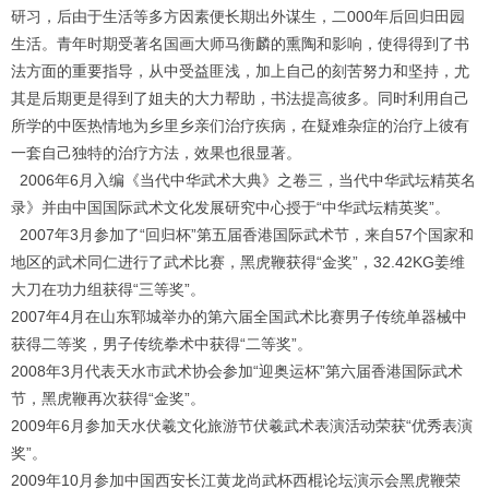
研习，后由于生活等多方因素便长期出外谋生，二000年后回归田园
生活。青年时期受著名国画大师马衡麟的熏陶和影响，使得得到了书
法方面的重要指导，从中受益匪浅，加上自己的刻苦努力和坚持，尤
其是后期更是得到了姐夫的大力帮助，书法提高彼多。同时利用自己
所学的中医热情地为乡里乡亲们治疗疾病，在疑难杂症的治疗上彼有
一套自己独特的治疗方法，效果也很显著。
2006年6月入编《当代中华武术大典》之卷三，当代中华武坛精英名
录》并由中国国际武术文化发展研究中心授于“中华武坛精英奖”。
2007年3月参加了“回归杯”第五届香港国际武术节，来自57个国家和
地区的武术同仁进行了武术比赛，黑虎鞭获得“金奖”，32.42KG姜维
大刀在功力组获得“三等奖”。
2007年4月在山东郓城举办的第六届全国武术比赛男子传统单器械中
获得二等奖，男子传统拳术中获得“二等奖”。
2008年3月代表天水市武术协会参加“迎奥运杯”第六届香港国际武术
1
2
3
4
节，黑虎鞭再次获得“金奖”。
2009年6月参加天水伏羲文化旅游节伏羲武术表演活动荣获“优秀表演
奖”。
2009年10月参加中国西安长江黄龙尚武杯西棍论坛演示会黑虎鞭荣