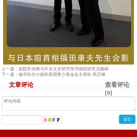
1
2
3
4
上一篇：
副院长张峰与中央文史研究馆书画院研究员魏峰
下一篇：
秘书长付小旗和美国青少基金会主席杜.凯莎琳
文章评论
查看评论
[0]