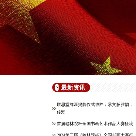
最新资讯
敬思堂牌匾揭牌仪式致辞：承文脉雅韵，
传潮
首届翰林院杯全国书画艺术作品大赛征稿
2024第三届《翰林院杯》全国书画大赛征