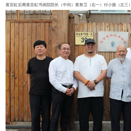
黄宾虹后裔黄宾虹书画院院长（中间）黄努卫（右一）付小旗（左三
1
2
3
4
5
6