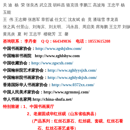
关
迪
杨
荣
张良杰
武立茂
胡科昌
骆克强
李鹏三
高波海
王忠平
杨
玉能
王
伟
王志卿
张惠军
章哲诚
任文汇
沈友斌
俞
竟
潘瑞雪
李龙喜
张之凤
付景山、刘海滨、刘太明、
冯永昌、周启美
席海鹏
王立芹
刘
黄兆炎
夏
时
王志平
楼晓芳
王
馨
咨询联系：
李丹奎
：
电话：
Q Q
664349836
18553615208
中国书画家协会：
http://www.zgshjxhw.com/
中国翰林书画院
http://www.zghlshyw.com
中国收藏协会：
http://www.zgscxh.com/
中国翰林院艺术家协会：
http://www.zghlyysjxh.com/
中国翰林院书画家协会：
http://www.zghlyshjxh.com/
香港国际华人书画家协会：
http://www.0372xx.com/
中国人民美术家协会：
http://www.zgrmmsj.com/
华人书画名家网
:http://china-shufa.net/
1
特别致谢：
、中国书画展厅
2
、老崖固成华红丝砚（山东省临朐县）
（产品系列：红丝石原石、红丝砚、套砚、红丝石看
石、红丝石茶艺桌等）