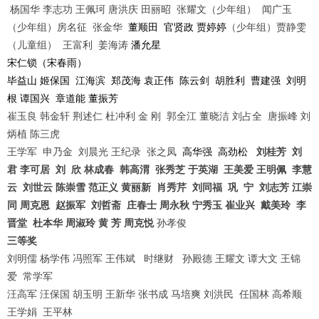
1
2
3
4
杨国华
李志功
王佩珂
唐洪庆
田丽昭
张耀文（少年组）
闻广玉
（少年组）房名征
张金华
董顺田
官贤政 贾婷婷
（少年组）贾静雯
（儿童组）
王富利
姜海涛
潘允星
宋仁锁（宋春雨）
毕益山 姬保国
江海滨
郑茂海 袁正伟
陈云剑
胡胜利
曹建强
刘明
根 谭国兴
章道能 董振芳
崔玉良
韩金轩
荆述仁
杜冲利
金
刚
郭全江
董晓洁
刘占全
唐振峰
刘
炳植
陈三虎
王学军
申乃金
刘晨光
王纪录
张之凤
高华强
高劲松
刘桂芳
刘
君
李可居
刘
欣
林成春
韩高渭
张秀芝
于英湖
王美爱
王明佩
李慧
云
刘世云
陈崇雪
范正义
黄丽新
肖秀芹
刘同福
巩
宁
刘志芳
江崇
同
周克恩
赵振军
刘哲斋
庄春士
周永秋
宁秀玉
崔业兴
戴美玲
李
晋堂
杜本华
周淑玲
黄
芳
周克悦
孙孝俊
三等奖
刘明儒
杨学伟
冯照军
王伟斌
时继财
孙殿德
王耀文
谭大文
王锦
爱
常学军
汪高军
汪保国
胡玉明
王新华
张书成
马培爽
刘洪民
任国林
高希顺
王学娟
王平林