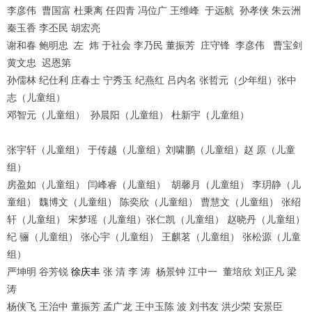
李彦伟
曹国富
杜秉离
任四青
冯位广
王维峰
于远航
孙孝侠
朱云洲
秦玉香
李丕民
胡宏亮
谢和春
鲍明忠
左
炜
于社会
李乃民
董振芳
庄守锋
李彦伟
曹宝剑
黄文忠
迟恩第
孙儒林
纪仕利
庄春士
宁秀玉
纪燕红
吕内名
张哲元（少年组）张中
志（儿童组）
邓智元（儿童组）
孙晨阳（儿童组）
杜新宇（儿童组）
张宇轩（儿童组）
于传越（儿童组）刘啸鹏（儿童组）赵
原（儿童
组）
房盈如（儿童组）
闫峰睿（儿童组）
胡馨月（儿童组）
李玥静（儿
童组）
魏博文（儿童组）
陈奕欣（儿童组）
曹慧文（儿童组）
张绍
轩（儿童组）
宋梦瑶（儿童组）张仁凯（儿童组）
赵晓丹（儿童组）
纪
骊（儿童组）
张心宇（儿童组）
王麒茗（儿童组）
张松源（儿童
组）
严坤明
谷芳锐
徐庆丰
张
清
李
涛
杨景钟
江中一
董培欣
刘正凡
梁
涛
杨侠飞
王治中
董振芳
孟广龙
王中玉陈
波
刘书友
洪少荣
安景臣