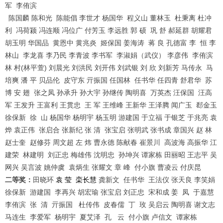
军
李侑滨
陈国麟
陈和光
陈能倡
李世才
杨国华
程义山
董林玉
杜秉离
杜冲
利
冯荷颍
冯连顺
冯位广
付芳玉
李远胜
郭
硕
巩
舒
郝延群
胡耀君
胡玉明
华国品
黄恩中
黄兆炎
姬保国
姜海涛
蒋
良
孔德富
李
恒
李
林山
李龙喜
李乃民
李青波
李书军
李淑娟（武仪）
李彦伟
李侑滨
(
)
林
村
林平萱
刘晨光
刘洪民
刘开伟
刘武银
刘
欣
刘新芳
马传永
马
培爽
潘
平
贝品伦
皮守东
亓振国
任国林
任书华
任四青
舒君华
苏
博
安
翅
张之凤
孙承升
孙大宇
孙继传
陶明喜
万英杰
汪保国
汪高
军
王发升
王富利
王贯忠
王
军
王维峰
王新华
王泽腾
闻广玉
郄金玉
徐保新
徐
山
杨国华
杨明宇
杨玉明
游建国
于立福
于银芝
于兆亮
袁
烨
袁正伟
张启合
张新纪
张
清
张宝启
张明武
张书成
章国兴
赵
林
赵士奎
赵修芬
周文超
左
炜
曹永德
陈献春
崔景川
高波海
高振华
江
建荣
林建明
刘正忠
梅雄伟
沈明忠
孙坤兴
谭家栋
田丽昭
王志平
吴
网兴
吴言波
姚仲虞
袁炳生
张耀文
章
峰
付小旗
曹凌云
付庆昆
二等奖：
田晓环
袁 莹
栾长慧
龚新文
任书华
王法仪
张天良
李笑娟
徐保新
游建国
李再兴
胡宏瑜
张宝启
刘正忠
宋和成
姜
凤
于嘉慧
李侑滨
张
清
亓振国
杜传伟
皮春儒
丁
玫
吴启云
陶明喜
谢文志
马连生
李爱军
杨明宇
夏艾泽
孔
云
付小旗
卢信文
谭家栋