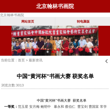
北京翰林书画院
北京翰林书画院
网站首页
转电脑版
当前位置：
首页
>
最新资讯
󰊒
中国“黄河杯”书画大赛 获奖名单
浏览次数:3013
中国“黄河杯”书画大赛
获奖名单
一等奖：
范玉星
安月梅
鲍明中
暴永和
蔡伯仁
曹宝剑
曹国富
常学